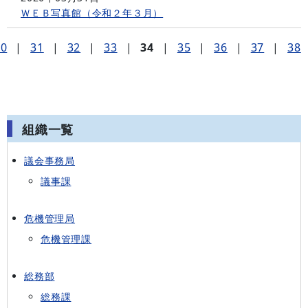
ＷＥＢ写真館（令和２年３月）
30
|
31
|
32
|
33
|
34
|
35
|
36
|
37
|
38
組織一覧
議会事務局
議事課
危機管理局
危機管理課
総務部
総務課