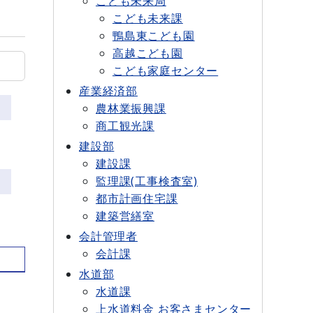
こども未来局
こども未来課
鴨島東こども園
高越こども園
こども家庭センター
産業経済部
農林業振興課
商工観光課
建設部
建設課
監理課(工事検査室)
都市計画住宅課
建築営繕室
会計管理者
会計課
水道部
水道課
上水道料金 お客さまセンター