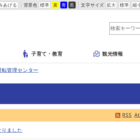
みあげる
背景色
標準
黄
青
黒
文字サイズ
拡大
標準
縮
子育て・教育
観光情報
運転管理センター
RSS
A
なりました