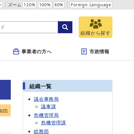
小
ズーム
120%
100%
80%
Foreign Language
組織から探す
事業者の方へ
市政情報
組織一覧
議会事務局
議事課
tom
危機管理局
危機管理課
総務部