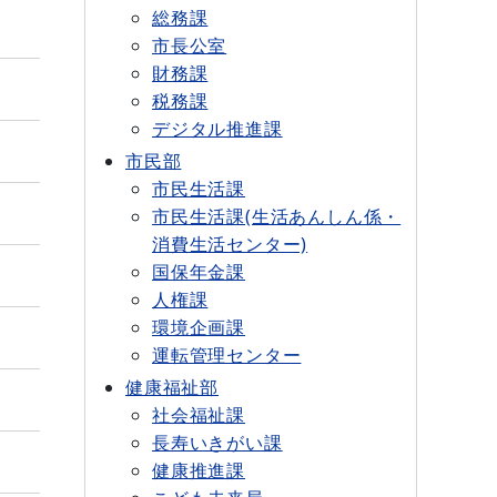
総務課
市長公室
財務課
税務課
デジタル推進課
市民部
市民生活課
市民生活課(生活あんしん係・
消費生活センター)
国保年金課
人権課
環境企画課
運転管理センター
健康福祉部
社会福祉課
長寿いきがい課
健康推進課