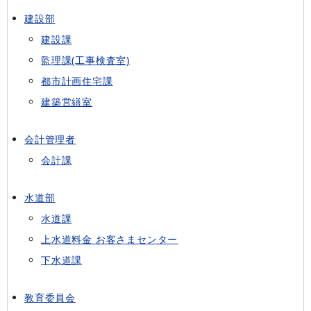
建設部
建設課
監理課(工事検査室)
都市計画住宅課
建築営繕室
会計管理者
会計課
水道部
水道課
上水道料金 お客さまセンター
下水道課
教育委員会