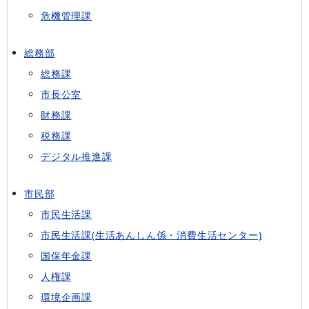
危機管理課
総務部
総務課
市長公室
財務課
税務課
デジタル推進課
市民部
市民生活課
市民生活課(生活あんしん係・消費生活センター)
国保年金課
人権課
環境企画課