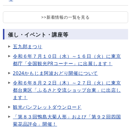
>>新着情報の一覧を見る
催し・イベント・講座等
五九郎まつり
令和６年７月１０日（水）～１６日（火）に東京
都庁「全国観光PRコーナー」に出展します！
2024かもじま阿波おどり開催について
令和６年８月２２日（木）～２７日（火）に東京
都台東区「ふるさと交流ショップ台東」に出店し
ます！
観光パンフレットダウンロード
「第８３回鴨島大菊人形」および「第９２回四国
菊花品評会」開催！