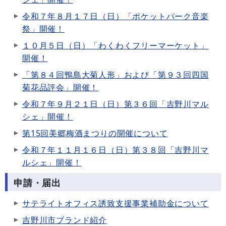
令和７年８月１７日（日）「ポケットパーク音楽
祭」開催！
１０月５日（日）「わくわくフリーマーケット」
開催！
「第８４回鴨島大菊人形」および「第９３回四国
菊花品評会」開催！
令和７年９月２１日（日）第３６回「吉野川マル
シェ」開催！
第15回美郷梅酒まつりの開催について
令和７年１１月１６日（日）第３８回「吉野川マ
ルシェ」開催！
申請・届出
サテライトオフィス誘致支援事業補助金について
吉野川市ブランド紹介