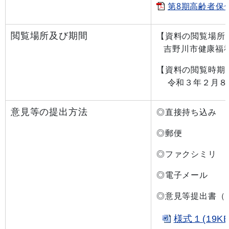
第8期高齢者保健
閲覧場所及び期間
【資料の閲覧場所
吉野川市健康福祉
【資料の閲覧時期
令和３年２月８日
意見等の提出方法
◎直接持ち込み
◎郵便 〒776
◎ファクシミリ
◎電子メ
◎意見等提出書（
様式１(19KB