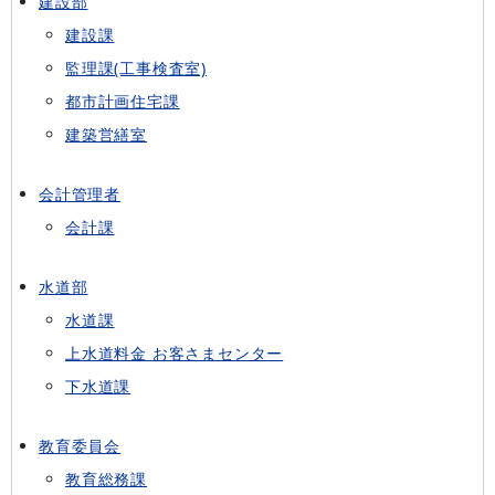
建設部
建設課
監理課(工事検査室)
都市計画住宅課
建築営繕室
会計管理者
会計課
水道部
水道課
上水道料金 お客さまセンター
下水道課
教育委員会
教育総務課