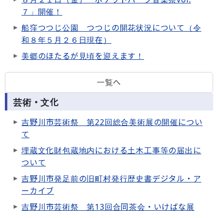
７」開催！
船窪つつじ公園 つつじの開花状況について（令
和８年５月２６日現在）
美郷のほたるが見頃を迎えます！
一覧へ
芸術・文化
吉野川市芸術祭 第22回総合美術展の開催につい
て
埋蔵文化財包蔵地内における土木工事等の届出に
ついて
吉野川市発足前の旧町村発行歴史書デジタル・ア
ーカイブ
吉野川市芸術祭 第13回合同茶会・いけばな展