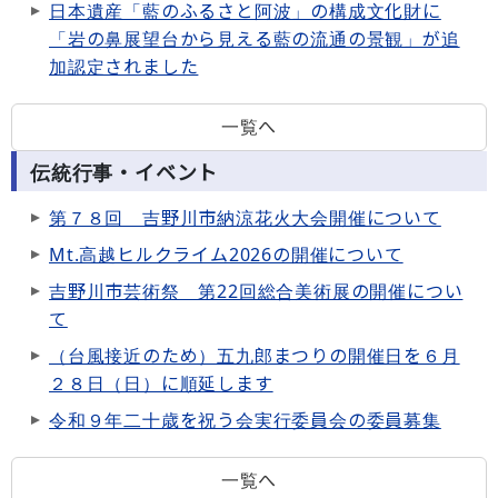
日本遺産「藍のふるさと阿波」の構成文化財に
「岩の鼻展望台から見える藍の流通の景観」が追
加認定されました
一覧へ
伝統行事・イベント
第７８回 吉野川市納涼花火大会開催について
Mt.高越ヒルクライム2026の開催について
吉野川市芸術祭 第22回総合美術展の開催につい
て
（台風接近のため）五九郎まつりの開催日を６月
２８日（日）に順延します
令和９年二十歳を祝う会実行委員会の委員募集
一覧へ