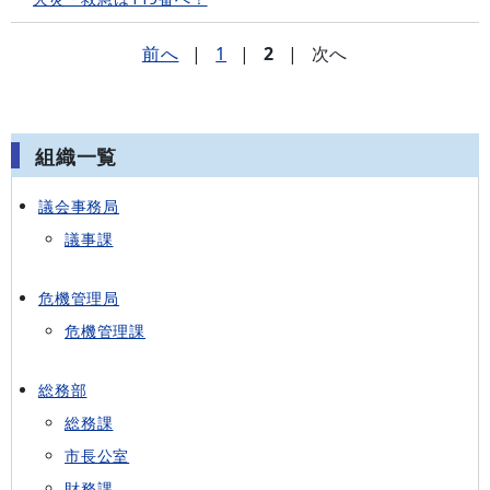
前へ
|
1
|
2
|
次へ
組織一覧
議会事務局
議事課
危機管理局
危機管理課
総務部
総務課
市長公室
財務課