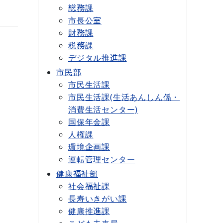
総務課
市長公室
財務課
税務課
デジタル推進課
市民部
市民生活課
市民生活課(生活あんしん係・
消費生活センター)
国保年金課
人権課
環境企画課
運転管理センター
健康福祉部
社会福祉課
長寿いきがい課
健康推進課