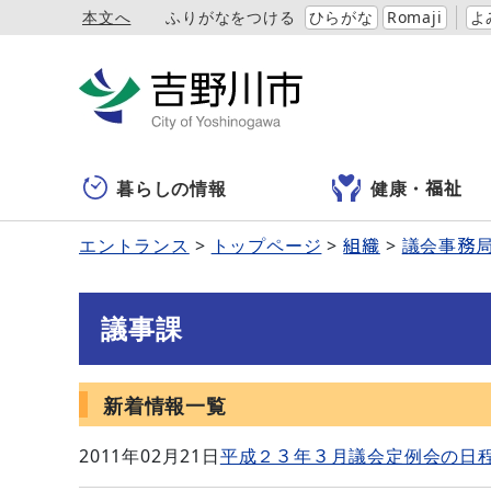
本文へ
ふりがなをつける
ひらがな
Romaji
よ
暮らしの情報
健康・福祉
エントランス
トップページ
組織
議会事務
議事課
新着情報一覧
2011年02月21日
平成２３年３月議会定例会の日