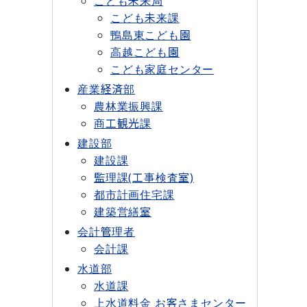
こども未来局
こども未来課
鴨島東こども園
高越こども園
こども家庭センター
産業経済部
農林業振興課
商工観光課
建設部
建設課
監理課(工事検査室)
都市計画住宅課
建築営繕室
会計管理者
会計課
水道部
水道課
上水道料金 お客さまセンター