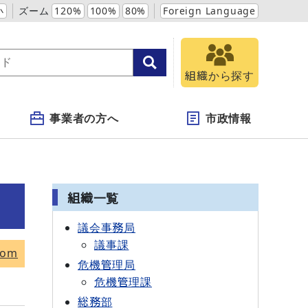
小
ズーム
120%
100%
80%
Foreign Language
組織から探す
事業者の方へ
市政情報
組織一覧
議会事務局
議事課
tom
危機管理局
危機管理課
総務部