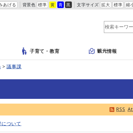
みあげる
背景色
標準
黄
青
黒
文字サイズ
拡大
標準
縮
子育て・教育
観光情報
局
議事課
RSS
A
程について