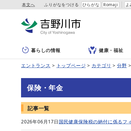
本文へ
ふりがなをつける
ひらがな
Romaji
よ
暮らしの情報
健康・福祉
エントランス
トップページ
カテゴリ
分野
保険・年金
記事一覧
2026年06月17日
国民健康保険税の納付に係るフ