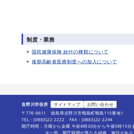
制度・業務
国民健康保険 給付の種類について
後期高齢者医療制度への加入について
吉野川市役所
サイトマップ
お問い合わせ
〒776-8611
徳島県吉野川市鴨島町鴨島115番地1
TEL：(0883)22-2222
FAX：(0883)22-2244
開庁時間：月曜から金曜 午前8時30分から午後5時15
※一部、開庁時間が異なる組織、施設があり