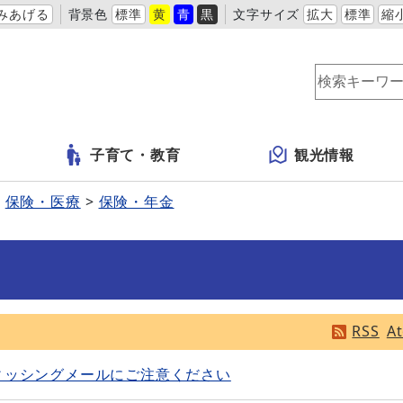
みあげる
背景色
標準
黄
青
黒
文字サイズ
拡大
標準
縮
子育て・教育
観光情報
保険・医療
保険・年金
RSS
A
ィッシングメールにご注意ください