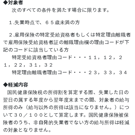
◆対象者
次のすべての条件を満たす場合に限ります。
１.失業時点で、６５歳未満の方
２.雇用保険の特定受給資格者もしくは特定理由離職者
で雇用保険受給資格者証の離職理由欄の理由コードが下
記のコードに該当している方
特定受給資格者理由コード・・・１１，１２，２
１，２２，３１，３２
特定理由離職者理由コード・・・２３，３３，３４
◆軽減内容
国民健康保険税の所得割を算定する際、失業した日の
翌日の属する年度から翌年度末までの間、対象者の給与
所得のみ（給与以外の所得は該当になりません。）につ
いて３０／１００として算定します。国民健康保険被保
険者のうち、非自発的失業者でない方の給与所得は軽減
の対象となりません。