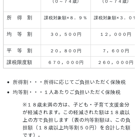
（０～７４歳）
（０～７４歳）
所 得 割
課税対象額×８．９％
課税対象額×３．０
均 等 割
３０，５００円
１２，０００円
平 等 割
２０，８００円
７，６００円
課税限度額
６７０，０００円
２６０，０００円
所得割・・・所得に応じてご負担いただく保険税
均等割・・・１人あたりご負担いただく保険税
※１８歳未満の方は、子ども・子育て支援金分
が軽減されます。この軽減された額は１８歳以
上の方で負担します（表の均等割額は、この負
担額（１８歳以上均等割５０円）を合計した額
です）。