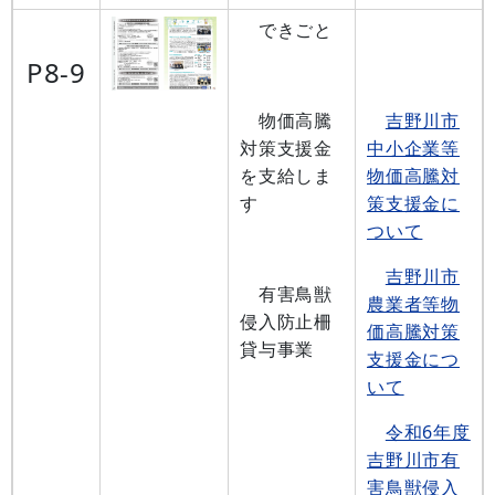
できごと
P8-9
物価高騰
吉野川市
対策支援金
中小企業等
を支給しま
物価高騰対
す
策支援金に
ついて
吉野川市
有害鳥獣
農業者等物
侵入防止柵
価高騰対策
貸与事業
支援金につ
いて
令和6年度
吉野川市有
害鳥獣侵入