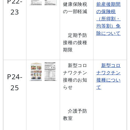
P22-
健康保険税
前産後期間
23
の一部軽減
の保険税
（所得割・
均等割）免
除について
定期予防
接種の接種
期限
新型コロ
新型コロ
ナワクチン
ナワクチン
P24-
接種のお知
接種につい
25
らせ
て
介護予防
教室