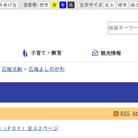
みあげる
背景色
標準
黄
青
黒
文字サイズ
拡大
標準
縮
子育て・教育
観光情報
広報活動
広報よしのがわ
RSS
A
号（ＰＤＦ）全３２ページ