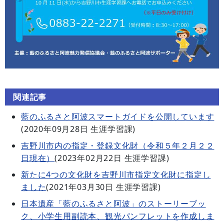
関連記事
藍のふるさと阿波スマートガイドを公開しています
(
2020年09月28日
生涯学習課
)
吉野川市内の指定・登録文化財（令和５年２月２２
日現在）
(
2023年02月22日
生涯学習課
)
新たに4つの文化財を吉野川市指定文化財に指定し
ました
(
2021年03月30日
生涯学習課
)
日本遺産「藍のふるさと阿波」のストーリーブッ
ク、小学生用副読本、観光パンフレットを作成しま