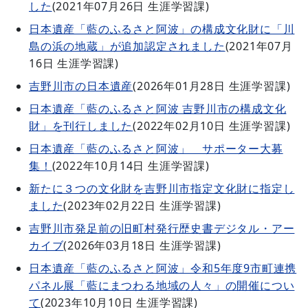
した
(
2021年07月26日
生涯学習課
)
日本遺産「藍のふるさと阿波」の構成文化財に「川
島の浜の地蔵」が追加認定されました
(
2021年07月
16日
生涯学習課
)
吉野川市の日本遺産
(
2026年01月28日
生涯学習課
)
日本遺産「藍のふるさと阿波 吉野川市の構成文化
財」を刊行しました
(
2022年02月10日
生涯学習課
)
日本遺産「藍のふるさと阿波」 サポーター大募
集！
(
2022年10月14日
生涯学習課
)
新たに３つの文化財を吉野川市指定文化財に指定し
ました
(
2023年02月22日
生涯学習課
)
吉野川市発足前の旧町村発行歴史書デジタル・アー
カイブ
(
2026年03月18日
生涯学習課
)
日本遺産「藍のふるさと阿波」令和5年度9市町連携
パネル展「藍にまつわる地域の人々」の開催につい
て
(
2023年10月10日
生涯学習課
)