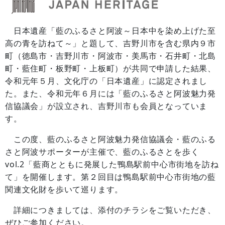
日本遺産「藍のふるさと阿波～日本中を染め上げた至
高の青を訪ねて～」と題して、吉野川市を含む県内９市
町（徳島市・吉野川市・阿波市・美馬市・石井町・北島
町・藍住町・板野町・上板町）が共同で申請した結果、
令和元年５月、文化庁の「日本遺産」に認定されまし
た。また、令和元年６月には「藍のふるさと阿波魅力発
信協議会」が設立され、吉野川市も会員となっていま
す。
この度、藍のふるさと阿波魅力発信協議会・藍のふる
さと阿波サポーターが主催で、藍のふるさとを歩く
vol.2「藍商とともに発展した鴨島駅前中心市街地を訪ね
て」を開催します。第２回目は鴨島駅前中心市街地の藍
関連文化財を歩いて巡ります。
詳細につきましては、添付のチラシをご覧いただき、
ぜひご参加ください。