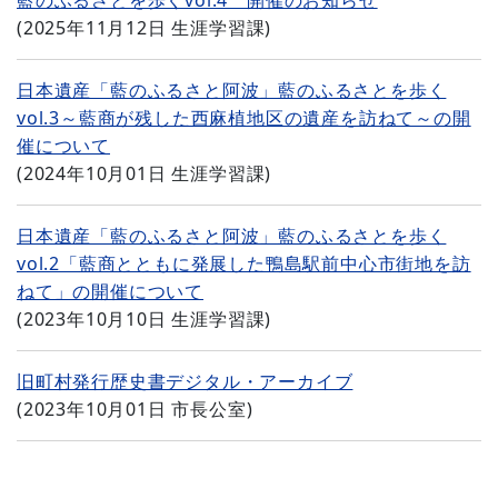
藍のふるさとを歩くvol.4 開催のお知らせ
(
2025年11月12日
生涯学習課
)
日本遺産「藍のふるさと阿波」藍のふるさとを歩く
vol.3～藍商が残した西麻植地区の遺産を訪ねて～の開
催について
(
2024年10月01日
生涯学習課
)
日本遺産「藍のふるさと阿波」藍のふるさとを歩く
vol.2「藍商とともに発展した鴨島駅前中心市街地を訪
ねて」の開催について
(
2023年10月10日
生涯学習課
)
旧町村発行歴史書デジタル・アーカイブ
(
2023年10月01日
市長公室
)