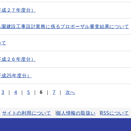
平成２７年度分）
も園建設工事設計業務に係るプロポーザル審査結果について
いて
平成２６年度分）
成25年度分）
3
|
4
|
5
|
6
|
7
|
次へ
サイトの利用について
個人情報の取扱い
RSSについて