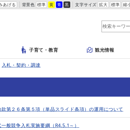
みあげる
背景色
標準
黄
青
黒
文字サイズ
拡大
標準
縮
子育て・教育
観光情報
入札・契約・調達
約款第２６条第５項（単品スライド条項）の運用について
般競争入札実施要綱（R4.5.1～）