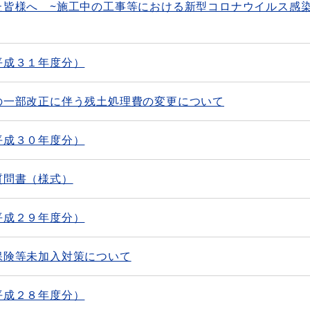
た皆様へ ~施工中の工事等における新型コロナウイルス感
平成３１年度分）
の一部改正に伴う残土処理費の変更について
平成３０年度分）
質問書（様式）
平成２９年度分）
保険等未加入対策について
平成２８年度分）