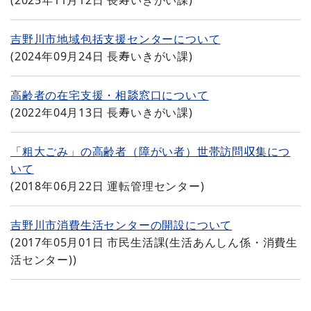
(
2025年11月12日
長寿いきがい課
)
吉野川市地域包括支援センターについて
(
2024年09月24日
長寿いきがい課
)
高齢者の在宅支援・相談窓口について
(
2022年04月13日
長寿いきがい課
)
「粗大ごみ」の高齢者（障がい者）世帯訪問収集につ
いて
(
2018年06月22日
運転管理センター
)
吉野川市消費生活センターの開設について
(
2017年05月01日
市民生活課(生活あんしん係・消費生
活センター)
)