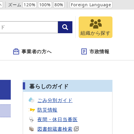
小
ズーム
120%
100%
80%
Foreign Language
組織から探す
事業者の方へ
市政情報
暮らしのガイド
ごみ分別ガイド
防災情報
夜間・休日当番医
図書館蔵書検索