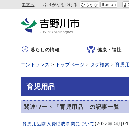
本文へ
ふりがなをつける
ひらがな
Romaji
よ
暮らしの情報
健康・福祉
エントランス
トップページ
タグ検索
育児
育児用品
関連ワード「育児用品」の記事一覧
育児用品購入費助成事業について
(
2022年04月0