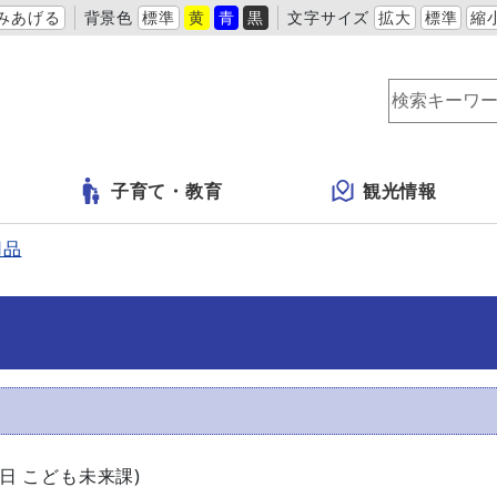
みあげる
背景色
標準
黄
青
黒
文字サイズ
拡大
標準
縮
子育て・教育
観光情報
用品
1日
こども未来課
)