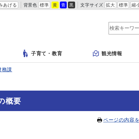
みあげる
背景色
標準
黄
青
黒
文字サイズ
拡大
標準
縮
子育て・教育
観光情報
財務課
の概要
ページの内容