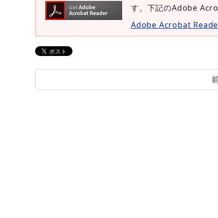
す。下記のAdobe Ac
Adobe Acrobat Re