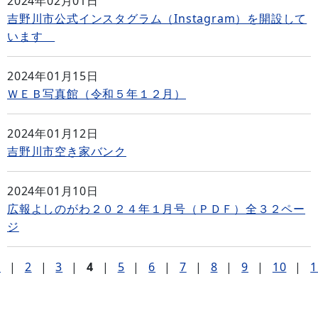
2024年02月01日
吉野川市公式インスタグラム（Instagram）を開設して
います
2024年01月15日
ＷＥＢ写真館（令和５年１２月）
2024年01月12日
吉野川市空き家バンク
2024年01月10日
広報よしのがわ２０２４年１月号（ＰＤＦ）全３２ペー
ジ
1
|
2
|
3
|
4
|
5
|
6
|
7
|
8
|
9
|
10
|
1