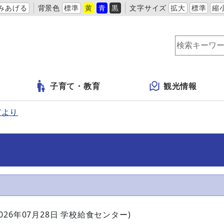
みあげる
背景色
標準
黄
青
黒
文字サイズ
拡大
標準
縮
子育て・教育
観光情報
だより
026年07月28日
学校給食センター
)