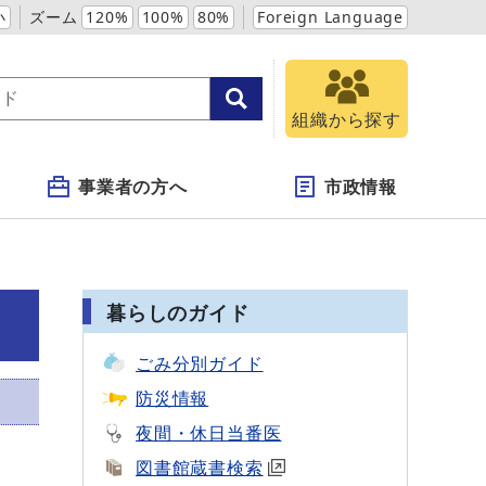
小
ズーム
120%
100%
80%
Foreign Language
組織から探す
事業者の方へ
市政情報
暮らしのガイド
ごみ分別ガイド
防災情報
夜間・休日当番医
図書館蔵書検索