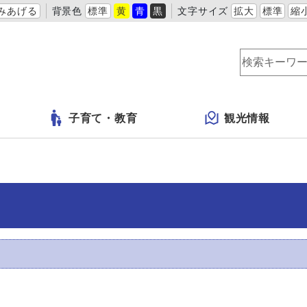
みあげる
背景色
標準
黄
青
黒
文字サイズ
拡大
標準
縮
子育て・教育
観光情報