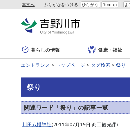
本文へ
ふりがなをつける
ひらがな
Romaji
よ
暮らしの情報
健康・福祉
エントランス
トップページ
タグ検索
祭り
祭り
関連ワード「祭り」の記事一覧
川田八幡神社
(
2011年07月19日
商工観光課
)