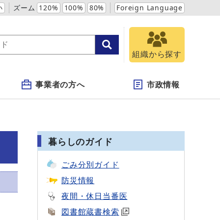
小
ズーム
120%
100%
80%
Foreign Language
組織から探す
事業者の方へ
市政情報
暮らしのガイド
ごみ分別ガイド
防災情報
夜間・休日当番医
図書館蔵書検索