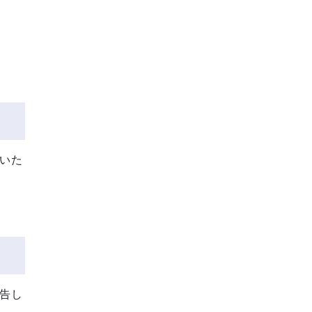
いた
告し