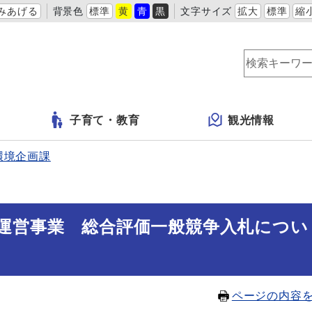
みあげる
背景色
標準
黄
青
黒
文字サイズ
拡大
標準
縮
子育て・教育
観光情報
環境企画課
運営事業 総合評価一般競争入札につい
ページの内容