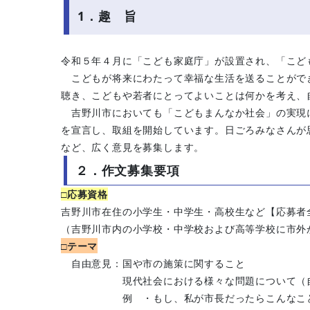
1．趣 旨
令和５年４月に「こども家庭庁」が設置され、「こど
こどもが将来にわたって幸福な生活を送ることがで
聴き、こどもや若者にとってよいことは何かを考え、
吉野川市においても「こどもまんなか社会」の実現
を宣言し、取組を開始しています。日ごろみなさんが
など、広く意見を募集します。
２．作文募集要項
□応募資格
吉野川市在住の小学生・中学生・高校生など
【応募者
（吉野川市内の小学校・中学校および高等学校に市外
□テーマ
自由意見：国や市の施策に関すること
現代社会における様々な問題について（自然
例 ・もし、私が市長だったらこんなこと