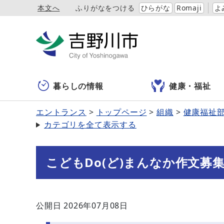
本文へ
ふりがなをつける
ひらがな
Romaji
よ
暮らしの情報
健康・福祉
エントランス
トップページ
組織
健康福祉
カテゴリを全て表示する
こどもDo(ど)まんなか作文募
公開日 2026年07月08日