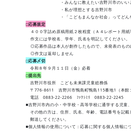
・みんなに教えたい吉野川市のいいと
・私が理想とする吉野川市
・「こどもまんなか社会」ってどんな社
□応募規定
４００字詰め原稿用紙２枚程度（Ａ４レポート用紙
作文には学校名、学年、氏名を明記してください。
◎応募作品は本人が創作したもので、未発表のもの
◎作文は返却しません
□応募〆切
令和８年９月１１日（金）必着
□提出先
吉野川市役所 こども未来課児童総務係
〒776-8611 吉野川市鴨島町鴨島115番地1（本
電話 0883-22-2266 ﾌｧｸｼﾐﾘ 0883-22-2245
■吉野川市内の小・中学校・高等学校に通学する児童
その他の方は、住所、氏名、年齢、電話番号を記載
郵送してください。
■個人情報の使用について：応募に関する個人情報に