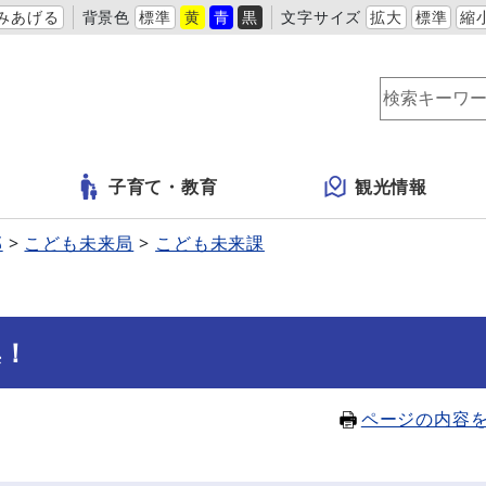
みあげる
背景色
標準
黄
青
黒
文字サイズ
拡大
標準
縮
子育て・教育
観光情報
部
こども未来局
こども未来課
集！
ページの内容