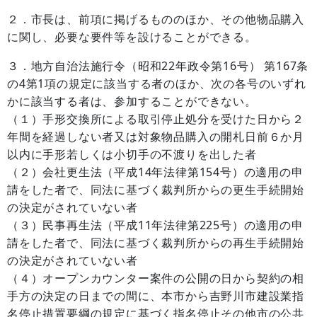
２．市長は、前項に掲げるもののほか、その他物品購入
に関し、必要な要件等を設けることができる。
３．地方自治法施行令（昭和22年政令第16号） 第167条
の4第1項の規定に該当する者のほか、次の各号のいずれ
かに該当する者は、参加することができない。
（１）手形交換所による取引停止処分を受けた日から２
年間を経過しない者又は対象物品購入の開札日前６か月
以内に手形若しくは小切手の不渡りを出した者
（２）会社更生法（平成14年法律第154号）の適用の申
請をした者で、同法に基づく裁判所からの更生手続開始
の決定がされていない者
（３）民事再生法（平成11年法律第225号）の適用の申
請をした者で、同法に基づく裁判所からの再生手続開始
の決定がされていない者
（４）オープンカウンター案件の公開の日から契約の相
手方の決定の日までの間に、本市から吉野川市建設業指
名停止措置要綱の規定に基づく指名停止その他市の公共