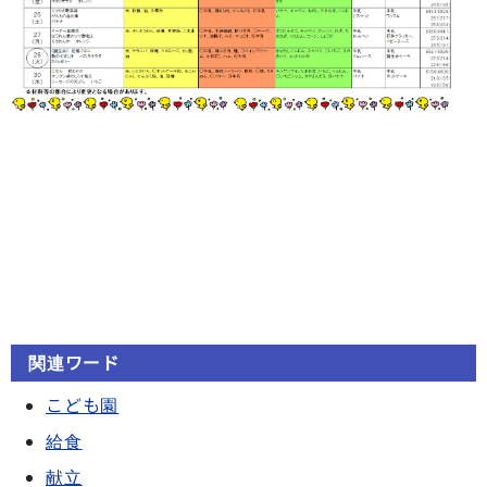
関連ワード
こども園
給食
献立