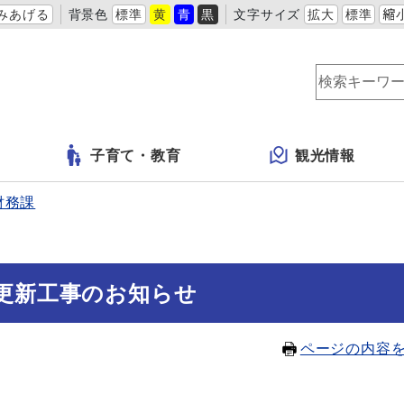
みあげる
背景色
標準
黄
青
黒
文字サイズ
拡大
標準
縮
子育て・教育
観光情報
財務課
更新工事のお知らせ
ページの内容