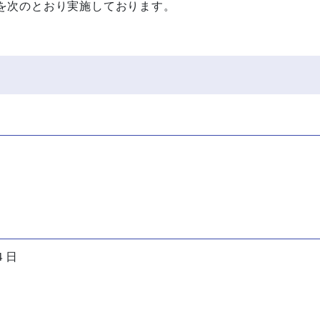
を次のとおり実施しております。
。
４日