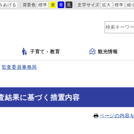
みあげる
背景色
標準
黄
青
黒
文字サイズ
拡大
標準
縮
子育て・教育
観光情報
監査委員事務局
査結果に基づく措置内容
ページの内容