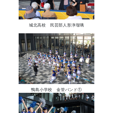
城北高校 民芸部人形浄瑠璃
鴨島小学校 金管バンド①