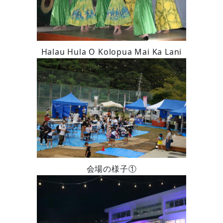
Halau Hula O Kolopua Mai Ka Lani
会場の様子①