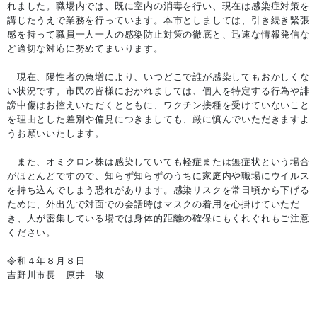
れました。職場内では、既に室内の消毒を行い、現在は感染症対策を
講じたうえで業務を行っています。本市としましては、引き続き緊張
感を持って職員一人一人の感染防止対策の徹底と、迅速な情報発信な
ど適切な対応に努めてまいります。
現在、陽性者の急増により、いつどこで誰が感染してもおかしくな
い状況です。市民の皆様におかれましては、個人を特定する行為や誹
謗中傷はお控えいただくとともに、ワクチン接種を受けていないこと
を理由とした差別や偏見につきましても、厳に慎んでいただきますよ
うお願いいたします。
また、オミクロン株は感染していても軽症または無症状という場合
がほとんどですので、知らず知らずのうちに家庭内や職場にウイルス
を持ち込んでしまう恐れがあります。感染リスクを常日頃から下げる
ために、外出先で対面での会話時はマスクの着用を心掛けていただ
き、人が密集している場では身体的距離の確保にもくれぐれもご注意
ください。
令和４年８月８日
吉野川市長 原井 敬