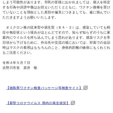
しまう可能性があります。市民の皆様におかれましては、個人を特定
する行為や誹謗中傷はお控えいただくとともに、ワクチン接種を受け
ていないことを理由とした差別や偏見につきましても、厳に慎んでい
ただきますようお願いいたします。
オミクロン株の従来型や派生型（ＢＡ・２）は、感染していても軽
症や無症状という場合がほとんどですので、知らず知らずのうちに家
庭内にウイルスを持ち込んでしまう恐れがあります。感染リスクを常
日頃から下げるために、外出先や交流の場においては、対面での会話
時はマスクの着用はもちろんのこと、身体的距離の確保にもくれぐれ
もご注意ください。
令和４年５月７日
吉野川市長 原井 敬
【徳島県ワクチン検査パッケージ等検査サイト】
【新型コロナウイルス 県内の発生状況】