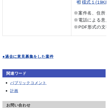
様式１(19KB
※案件名、住所
※電話による意
※PDF形式の
●過去に意見募集をした案件
関連ワード
パブリックコメント
計画
お問い合わせ