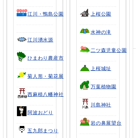
江川・鴨島公園
上桜公園
水神の滝
江川湧水源
二ツ森児童公園
ひまわり農産市
上桜城址
菊人形・菊花展
万葉植物園
西麻植八幡神社
川島神社
阿波おどり
岩の鼻展望台
五九郎まつり