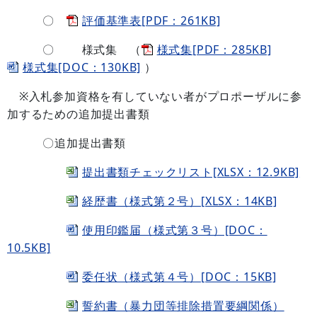
〇
評価基準表[PDF：261KB]
〇 様式集 （
様式集[PDF：285KB]
様式集[DOC：130KB]
）
※入札参加資格を有していない者がプロポーザルに参
加するための追加提出書類
〇追加提出書類
提出書類チェックリスト[XLSX：12.9KB]
経歴書（様式第２号）[XLSX：14KB]
使用印鑑届（様式第３号）[DOC：
10.5KB]
委任状（様式第４号）[DOC：15KB]
誓約書（暴力団等排除措置要綱関係）