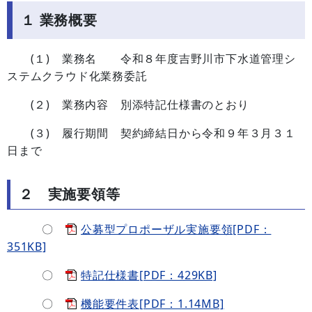
１ 業務概要
(１) 業務名 令和８年度吉野川市下水道管理シ
ステムクラウド化業務委託
(２) 業務内容 別添特記仕様書のとおり
(３) 履行期間 契約締結日から令和９年３月３１
日まで
２ 実施要領等
〇
公募型プロポーザル実施要領[PDF：
351KB]
〇
特記仕様書[PDF：429KB]
〇
機能要件表[PDF：1.14MB]