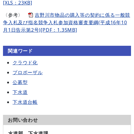
[XLS：23KB]
〈参考〉
吉野川市物品の購入等の契約に係る一般競
争入札及び指名競争入札参加資格審査要綱(平成16年10
月1日告示第2号)[PDF：1.35MB]
関連ワード
クラウド化
プロポーザル
公募型
下水道
下水道台帳
お問い合わせ
水道部 下水道課