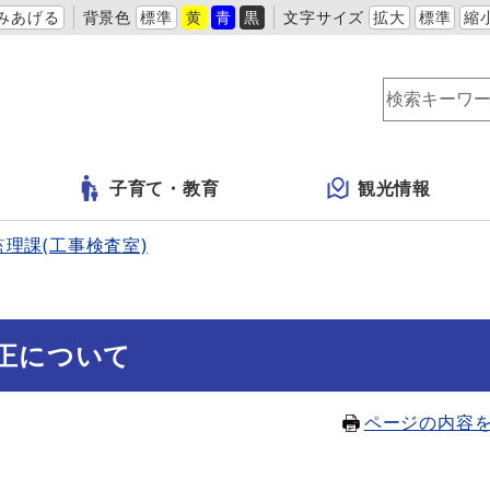
みあげる
背景色
標準
黄
青
黒
文字サイズ
拡大
標準
縮
子育て・教育
観光情報
監理課(工事検査室)
正について
ページの内容