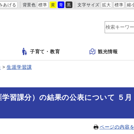
みあげる
背景色
標準
黄
青
黒
文字サイズ
拡大
標準
縮
子育て・教育
観光情報
会
生涯学習課
涯学習課分）の結果の公表について ５月
ページの内容