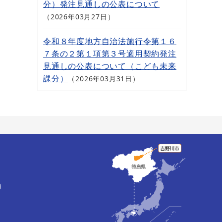
分）発注見通しの公表について
2026年03月27日
令和８年度地方自治法施行令第１６
７条の２第１項第３号適用契約発注
見通しの公表について（こども未来
課分）
2026年03月31日
）