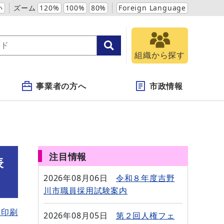
小
ズーム
120%
100%
80%
Foreign Language
組織から探す
事業者の方へ
市政情報
注目情報
表
2026年08月06日
令和８年度吉野
川市職員採用試験案内
を印刷
2026年08月05日
第２回人権フェ