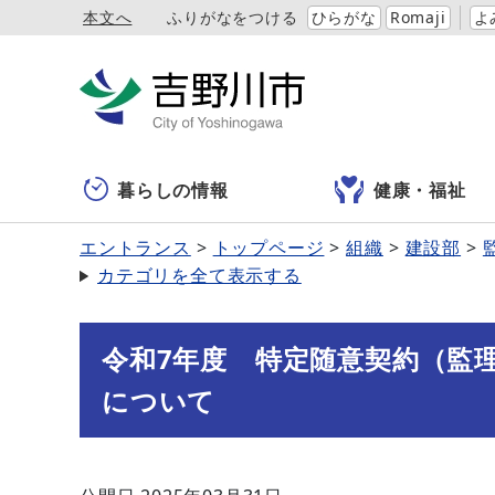
本文へ
ふりがなをつける
ひらがな
Romaji
よ
暮らしの情報
健康・福祉
エントランス
トップページ
組織
建設部
カテゴリを全て表示する
令和7年度 特定随意契約（監
について