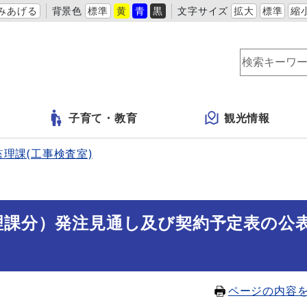
みあげる
背景色
標準
黄
青
黒
文字サイズ
拡大
標準
縮
子育て・教育
観光情報
監理課(工事検査室)
理課分）発注見通し及び契約予定表の公
ページの内容