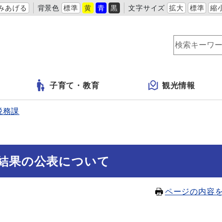
みあげる
背景色
標準
黄
青
黒
文字サイズ
拡大
標準
縮
子育て・教育
観光情報
税務課
結果の公表について
ページの内容