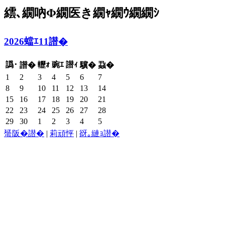
繧､繝吶Φ繝医き繝ｬ繝ｳ繝繝ｼ
2026蟷ｴ11譛�
譌･
轣ｫ
豌ｴ
譛ｨ
譛�
驥�
蝨�
1
2
3
4
5
6
7
8
9
10
11
12
13
14
15
16
17
18
19
20
21
22
23
24
25
26
27
28
29
30
1
2
3
4
5
蜑阪�譛�
|
莉頑怦
|
谺｡縺ｮ譛�