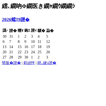
繧､繝吶Φ繝医き繝ｬ繝ｳ繝繝ｼ
2026蟷ｴ9譛�
譌･
轣ｫ
豌ｴ
譛ｨ
譛�
驥�
蝨�
30
31
1
2
3
4
5
6
7
8
9
10
11
12
13
14
15
16
17
18
19
20
21
22
23
24
25
26
27
28
29
30
1
2
3
蜑阪�譛�
|
莉頑怦
|
谺｡縺ｮ譛�